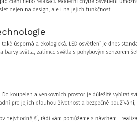
 pro čtení nebo relaxaci. Moderní chytré osvětlení umožňu
slet nejen na design, ale i na jejich funkčnost.
echnologie
e také úsporná a ekologická. LED osvětlení je dnes stan
a barvy světla, zatímco světla s pohybovým senzorem šetří
 Do koupelen a venkovních prostor je důležité vybírat svít
zásadní pro jejich dlouhou životnost a bezpečné používá
omov nejvhodnější, rádi vám pomůžeme s návrhem i realiza