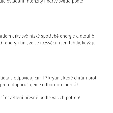
je ovládání intenzity i barvy světla podle
dardem díky své nízké spotřebě energie a dlouhé
 energii tím, že se rozsvěcují jen tehdy, když je
idla s odpovídajícím IP krytím, které chrání proti
ní, proto doporučujeme odbornou montáž.
cí osvětlení přesně podle vašich potřeb!