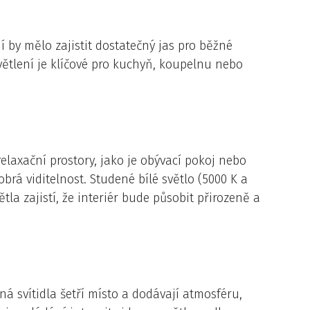
í by mělo zajistit dostatečný jas pro běžné
větlení je klíčové pro kuchyň, koupelnu nebo
 relaxační prostory, jako je obývací pokoj nebo
brá viditelnost. Studené bílé světlo (5000 K a
tla zajistí, že interiér bude působit přirozeně a
nná svítidla šetří místo a dodávají atmosféru,