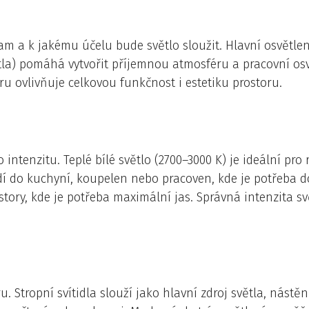
kam a k jakému účelu bude světlo sloužit. Hlavní osvětlen
tla) pomáhá vytvořit příjemnou atmosféru a pracovní os
éru ovlivňuje celkovou funkčnost i estetiku prostoru.
 intenzitu. Teplé bílé světlo (2700–3000 K) je ideální pro
odí do kuchyní, koupelen nebo pracoven, kde je potřeba do
story, kde je potřeba maximální jas. Správná intenzita svě
u. Stropní svítidla slouží jako hlavní zdroj světla, nástě