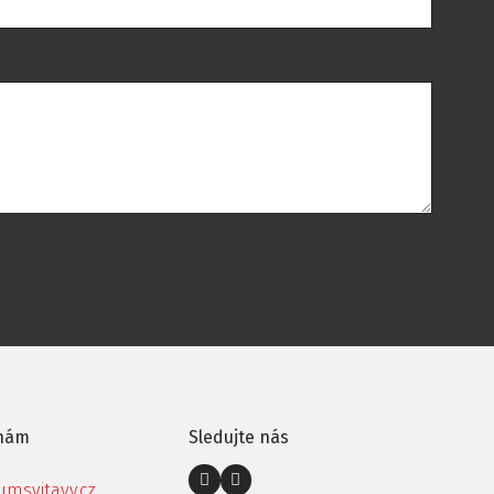
 nám
Sledujte nás
msvitavy.cz