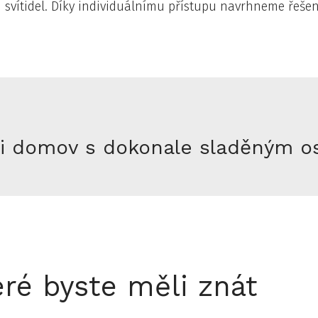
 svítidel. Díky individuálnímu přístupu navrhneme řešení
 si domov s dokonale sladěným o
eré byste měli znát