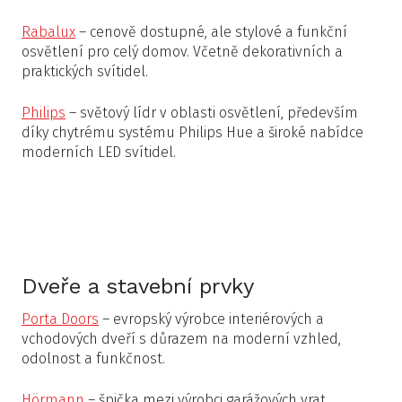
Rabalux
– cenově dostupné, ale stylové a funkční
osvětlení pro celý domov. Včetně dekorativních a
praktických svítidel.
Philips
– světový lídr v oblasti osvětlení, především
díky chytrému systému Philips Hue a široké nabídce
moderních LED svítidel.
Dveře a stavební prvky
Porta Doors
– evropský výrobce interiérových a
vchodových dveří s důrazem na moderní vzhled,
odolnost a funkčnost.
Hörmann
– špička mezi výrobci garážových vrat,