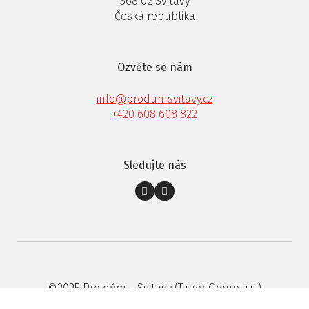
568 02 Svitavy
Česká republika
Ozvěte se nám
info@produmsvitavy.cz
+420 608 608 822
Sledujte nás
©2025 Pro dům – Svitavy (Tauer Group a.s.)
Abychom vám usnadnili procházení stránek, nabídli